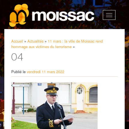
Afficher
la
navigatio
Accueil
»
Actualités
»
11 mars : la ville de Moissac rend
hommage aux victimes du terrorisme
»
04
Publié le
vendredi 11 mars 2022