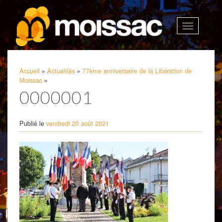
Afficher
la
navigatio
Accueil
»
Actualités
»
77ème anniversaire de la Libération de
Moissac
»
0000001
Publié le
vendredi 20 août 2021