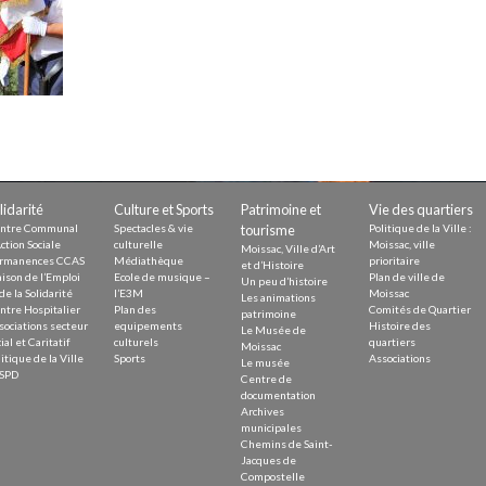
Demande
Demande 
Appels à
lidarité
Culture et Sports
Patrimoine et
Vie des quartiers
issac
ntre Communal
Spectacles & vie
tourisme
Politique de la Ville :
ction Sociale
culturelle
Moissac, ville
Moissac, Ville d’Art
rmanences CCAS
Médiathèque
prioritaire
et d’Histoire
ison de l’Emploi
Ecole de musique –
Plan de ville de
Un peu d’histoire
de la Solidarité
l’E3M
Moissac
Les animations
ntre Hospitalier
Plan des
Comités de Quartier
patrimoine
sociations secteur
equipements
Histoire des
Le Musée de
ial et Caritatif
culturels
quartiers
 durable
Moissac
itique de la Ville
Sports
Associations
Le musée
SPD
Centre de
documentation
Archives
municipales
Chemins de Saint-
Jacques de
Compostelle