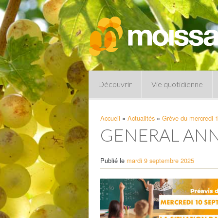
Découvrir
Vie quotidienne
Accueil
»
Actualités
»
Grève du mercredi 1
GENERAL AN
Publié le
mardi 9 septembre 2025
Pharmacies de garde