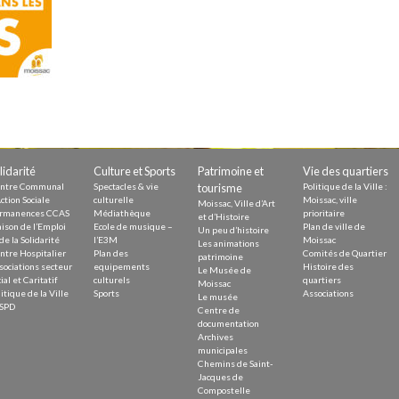
Demande
Demande 
Appels à
lidarité
Culture et Sports
Patrimoine et
Vie des quartiers
issac
ntre Communal
Spectacles & vie
tourisme
Politique de la Ville :
ction Sociale
culturelle
Moissac, ville
Moissac, Ville d’Art
rmanences CCAS
Médiathèque
prioritaire
et d’Histoire
ison de l’Emploi
Ecole de musique –
Plan de ville de
Un peu d’histoire
de la Solidarité
l’E3M
Moissac
Les animations
ntre Hospitalier
Plan des
Comités de Quartier
patrimoine
sociations secteur
equipements
Histoire des
Le Musée de
ial et Caritatif
culturels
quartiers
 durable
Moissac
itique de la Ville
Sports
Associations
Le musée
SPD
Centre de
documentation
Archives
municipales
Chemins de Saint-
Jacques de
Compostelle