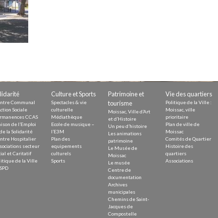
Demande
Demande 
Appels à
lidarité
Culture et Sports
Patrimoine et
Vie des quartiers
issac
ntre Communal
Spectacles & vie
tourisme
Politique de la Ville :
ction Sociale
culturelle
Moissac, ville
Moissac, Ville d’Art
rmanences CCAS
Médiathèque
prioritaire
et d’Histoire
ison de l’Emploi
Ecole de musique –
Plan de ville de
Un peu d’histoire
de la Solidarité
l’E3M
Moissac
Les animations
ntre Hospitalier
Plan des
Comités de Quartier
patrimoine
sociations secteur
equipements
Histoire des
Le Musée de
ial et Caritatif
culturels
quartiers
 durable
Moissac
itique de la Ville
Sports
Associations
Le musée
SPD
Centre de
documentation
Archives
municipales
Chemins de Saint-
Jacques de
Compostelle