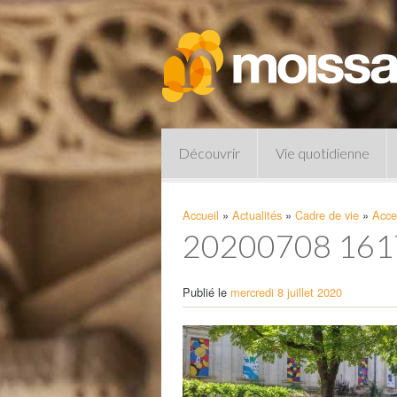
Découvrir
Vie quotidienne
Accueil
»
Actualités
»
Cadre de vie
»
Acces
20200708 16
Publié le
mercredi 8 juillet 2020
Pharmacies de garde