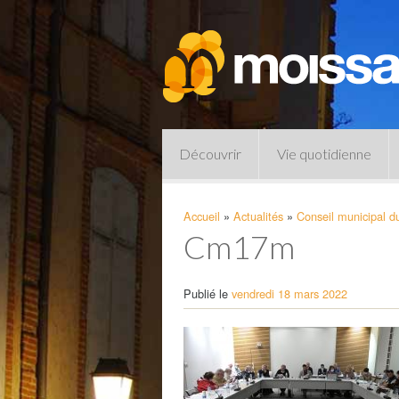
Découvrir
Vie quotidienne
Accueil
»
Actualités
»
Conseil municipal 
Cm17m
Publié le
vendredi 18 mars 2022
Pharmacies de garde