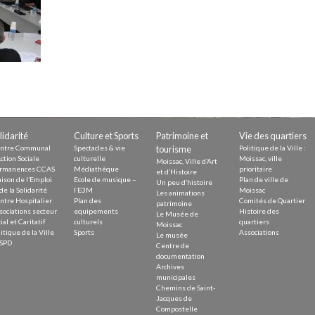
Demande
Demande 
Appels à
lidarité
Culture et Sports
Patrimoine et
Vie des quartiers
issac
ntre Communal
Spectacles & vie
tourisme
Politique de la Ville :
ction Sociale
culturelle
Moissac, ville
Moissac, Ville d’Art
rmanences CCAS
Médiathèque
prioritaire
et d’Histoire
ison de l’Emploi
Ecole de musique –
Plan de ville de
Un peu d’histoire
de la Solidarité
l’E3M
Moissac
Les animations
ntre Hospitalier
Plan des
Comités de Quartier
patrimoine
sociations secteur
equipements
Histoire des
Le Musée de
ial et Caritatif
culturels
quartiers
 durable
Moissac
itique de la Ville
Sports
Associations
Le musée
SPD
Centre de
documentation
Archives
municipales
Chemins de Saint-
Jacques de
Compostelle