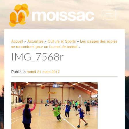
Afficher
la
navigatio
Accueil
»
Actualités
»
Culture et Sports
»
Les classes des écoles
se rencontrent pour un tournoi de basket
»
IMG_7568r
Publié le
mardi 21 mars 2017