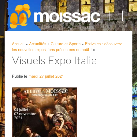
Afficher
la
navigatio
Accueil
»
Actualités
»
Culture et Sports
»
Estivales : découvrez
les nouvelles expositions présentées en août !
»
Visuels Expo Italie
Publié le
mardi 27 juillet 2021