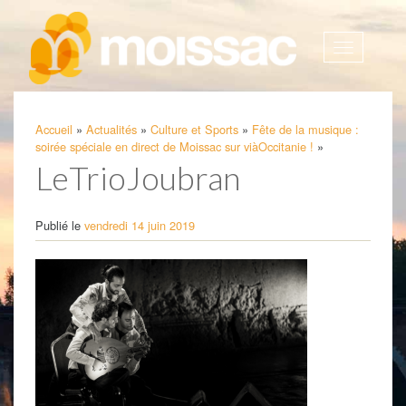
Afficher
la
navigatio
Accueil
»
Actualités
»
Culture et Sports
»
Fête de la musique :
soirée spéciale en direct de Moissac sur viàOccitanie !
»
LeTrioJoubran
Publié le
vendredi 14 juin 2019