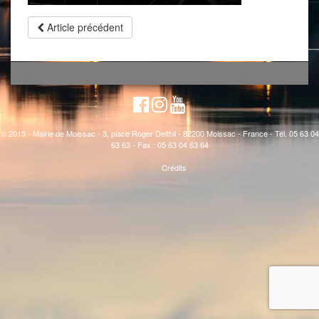
Article précédent
© 2015 - Mairie de Moissac - 3, place Roger Delthil - 82200 Moissac - France - Tél. 05 63 04
63 63 - Fax : 05 63 04 63 64
Crédits