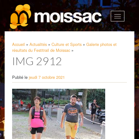
Afficher
la
navigatio
Accueil
»
Actualités
»
Culture et Sports
»
Galerie photos et
résultats du Festitrail de Moissac
»
IMG 2912
Publié le
jeudi 7 octobre 2021