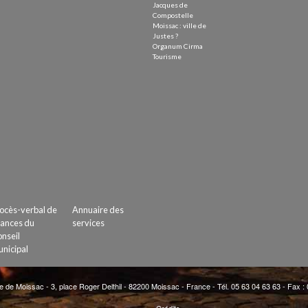
Jacques de
Compostelle
Moissac : ville de
Justes ?
Organum Cirma
Tourisme
ocès-verbal de
Annuaire des
ances du
services
nseil
nicipal
e de Moissac - 3, place Roger Delthil - 82200 Moissac - France - Tél. 05 63 04 63 63 - Fax :