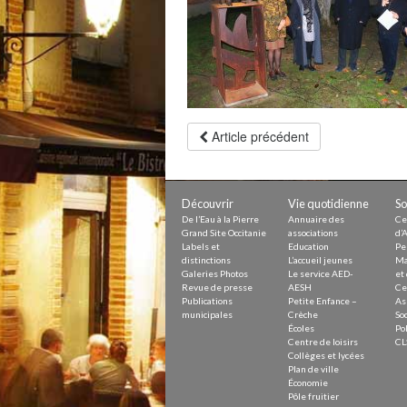
Petite Enfance – Crèche
Écoles
Centre de loisirs
Collèges et lycées
Le service AED-AESH
Pôle fruitier
Article précédent
Tourisme
Marchés de plein vent
PAM – Pôle d’Attractivité de Mo
Zones d’activités économiques
Découvrir
Vie quotidienne
So
Animations du centre-ville
Annuaire des commerces
De l’Eau à la Pierre
Annuaire des
Ce
Grand Site Occitanie
associations
d’A
Démarchage
Labels et
Education
Pe
distinctions
L’accueil jeunes
Ma
Galeries Photos
Le service AED-
et 
Urbanisme
Revue de presse
AESH
Ce
Environnement développement
Publications
Petite Enfance –
As
Déchets
municipales
Crèche
Soc
Eau
Écoles
Pol
Prévention des risques
Centre de loisirs
CL
Crues
Collèges et lycées
Plan de ville
Économie
Pôle fruitier