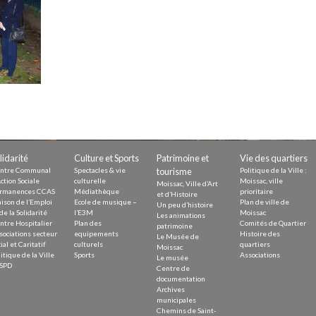
Demande
Demande 
Appels à
issac
lidarité
Culture et Sports
Patrimoine et
Vie des quartiers
ntre Communal
Spectacles & vie
tourisme
Politique de la Ville :
ction Sociale
culturelle
Moissac, ville
Moissac, Ville d’Art
rmanences CCAS
Médiathèque
prioritaire
et d’Histoire
ison de l’Emploi
Ecole de musique –
Plan de ville de
Un peu d’histoire
de la Solidarité
l’E3M
Moissac
Les animations
ntre Hospitalier
Plan des
Comités de Quartier
 durable
patrimoine
sociations secteur
equipements
Histoire des
Le Musée de
ial et Caritatif
culturels
quartiers
Moissac
itique de la Ville
Sports
Associations
Le musée
SPD
Centre de
documentation
Archives
municipales
Chemins de Saint-