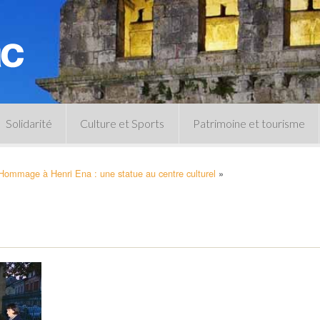
Solidarité
Culture et Sports
Patrimoine et tourisme
Permanences CCAS
Un peu d’histoire
Hommage à Henri Ena : une statue au centre culturel
»
Les animations patrimoine
Séances 
Centre de documentation
Expressio
Archives municipales
Infos pratiques
Le musée
Plan des équipements sportifs
CLSPD
Clubs sportifs
Violences intrafamiliales