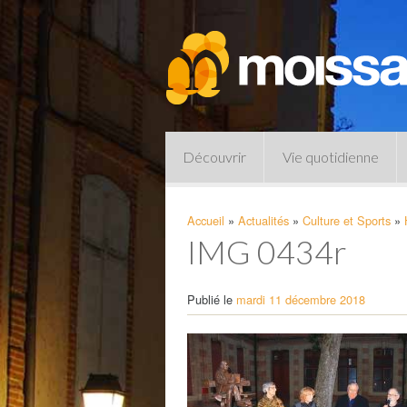
Découvrir
Vie quotidienne
Accueil
»
Actualités
»
Culture et Sports
»
IMG 0434r
Publié le
mardi 11 décembre 2018
Pharmacies de garde