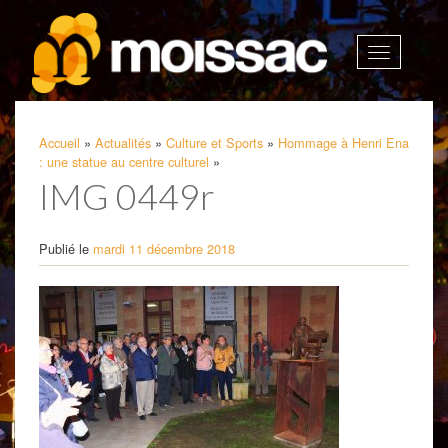
Afficher
la
navigatio
Accueil
»
Actualités
»
Culture et Sports
»
Hommage à Henri Ena
: une statue au centre culturel
»
IMG 0449r
Publié le
mardi 11 décembre 2018