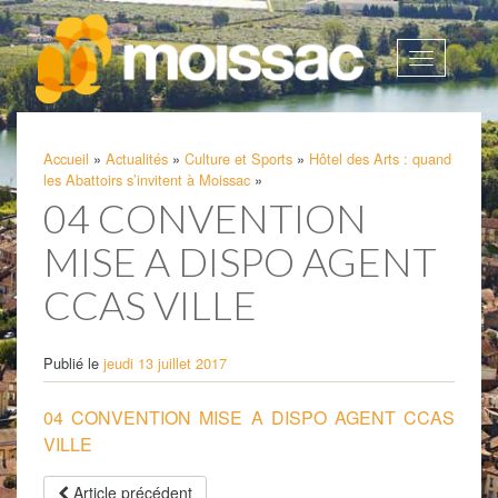
Afficher
la
navigatio
Accueil
»
Actualités
»
Culture et Sports
»
Hôtel des Arts : quand
les Abattoirs s’invitent à Moissac
»
04 CONVENTION
MISE A DISPO AGENT
CCAS VILLE
Publié le
jeudi 13 juillet 2017
04 CONVENTION MISE A DISPO AGENT CCAS
VILLE
Article précédent