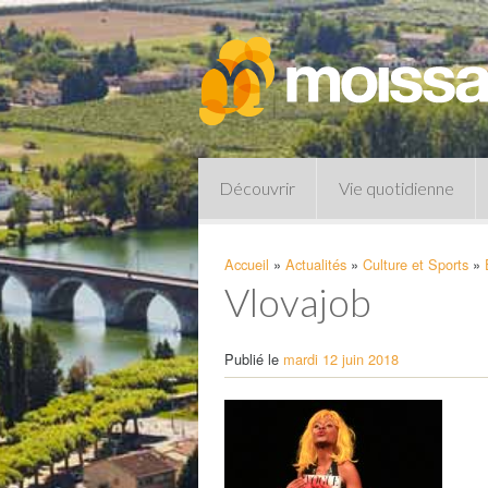
Découvrir
Vie quotidienne
Accueil
»
Actualités
»
Culture et Sports
»
Vlovajob
Publié le
mardi 12 juin 2018
Pharmacies de garde