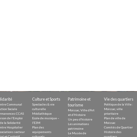
Demande
Demande 
Appels à
issac
 durable
lidarité
Culture et Sports
Patrimoine et
Vie des quartiers
ntre Communal
Spectacles & vie
tourisme
Politique de la Ville :
ction Sociale
culturelle
Moissac, ville
Moissac, Ville d’Art
rmanences CCAS
Médiathèque
prioritaire
et d’Histoire
ison de l’Emploi
Ecole de musique –
Plan de ville de
Un peu d’histoire
de la Solidarité
l’E3M
Moissac
Les animations
ntre Hospitalier
Plan des
Comités de Quartier
patrimoine
sociations secteur
equipements
Histoire des
Le Musée de
ial et Caritatif
culturels
quartiers