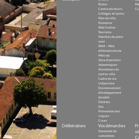
Écoles
Pol
Centre de loisirs
CL
Collèges et lycées
Plan de ville
Économie
Pôle fruitier
Tourisme
Marchés de plein
vent
PAM – Pôle
d’Attractivité de
Moissac
Zone d’activités
économiques
Animations du
centre-ville
Cadre de vie
Urbanisme
Environnement
développement
durable
Déchets
Eau
Prévention des
risques
Crues
Délibérations
Vos démarches
Pr
Demande de
sé
subvention
Co