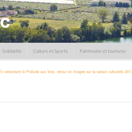
Solidarité
Culture et Sports
Patrimoine et tourisme
Permanences CCAS
Un peu d’histoire
En attendant le Prélude aux Voix, retour en images sur la saison culturelle 201
Les animations patrimoine
Séances 
Centre de documentation
Expressio
Archives municipales
Infos pratiques
Le musée
Plan des équipements sportifs
CLSPD
Clubs sportifs
Violences intrafamiliales