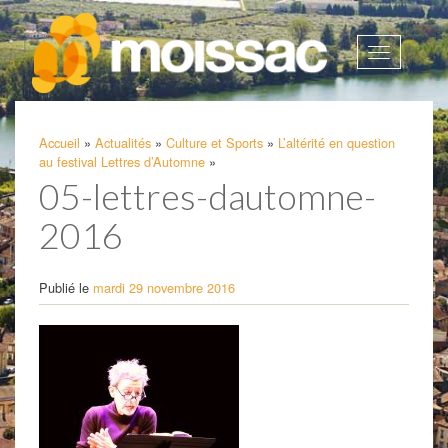
Afficher
la
navigatio
Accueil
»
Actualités
»
Culture et Sports
»
L’altérité en question
au festival Lettres d’Automne
»
05-lettres-dautomne-
2016
Publié le
mardi 29 novembre 2016