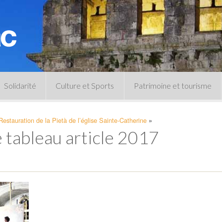
Solidarité
Culture et Sports
Patrimoine et tourisme
Permanences CCAS
Un peu d’histoire
Restauration de la Pietà de l’église Sainte-Catherine
»
Les animations patrimoine
e tableau article 2017
Séances 
Centre de documentation
Expressio
Archives municipales
Infos pratiques
Le musée
Plan des équipements sportifs
CLSPD
Clubs sportifs
Violences intrafamiliales