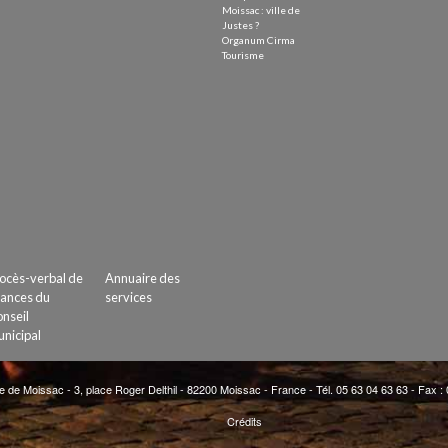
Moissac : ville de
Justes ?
Organum Cirma
Tourisme
ocès-verbal de
Annuaire des
ances du
services
nseil
nicipal
e de Moissac - 3, place Roger Delthil - 82200 Moissac - France - Tél. 05 63 04 63 63 - Fax :
Crédits