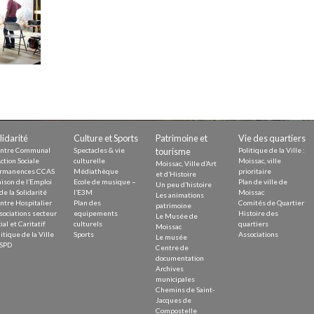
Demande
Demande 
Appels à
issac
lidarité
Culture et Sports
Patrimoine et
Vie des quartiers
ntre Communal
Spectacles & vie
tourisme
Politique de la Ville :
ction Sociale
culturelle
Moissac, ville
Moissac, Ville d’Art
rmanences CCAS
Médiathèque
prioritaire
et d’Histoire
ison de l’Emploi
Ecole de musique –
Plan de ville de
Un peu d’histoire
de la Solidarité
l’E3M
Moissac
Les animations
ntre Hospitalier
Plan des
Comités de Quartier
patrimoine
sociations secteur
equipements
Histoire des
Le Musée de
 durable
ial et Caritatif
culturels
quartiers
Moissac
itique de la Ville
Sports
Associations
Le musée
SPD
Centre de
documentation
Archives
municipales
Chemins de Saint-
Jacques de
Compostelle