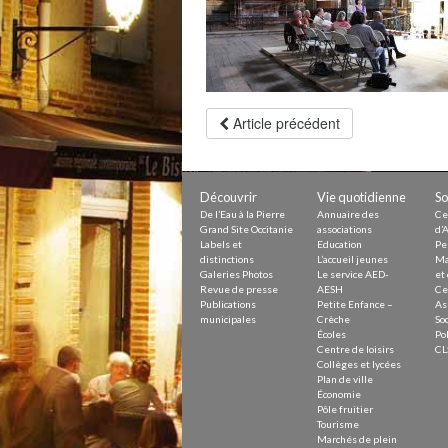
Petite Enfance – Crèche
Écoles
Centre de loisirs
Collèges et lycées
Le service AED-AESH
Article précédent
Pôle fruitier
Tourisme
Marchés de plein vent
PAM – Pôle d’Attractivité de Mo
Découvrir
Vie quotidienne
So
Zones d’activités économiques
De l’Eau à la Pierre
Annuaire des
Ce
Animations du centre-ville
Grand Site Occitanie
associations
d’A
Annuaire des commerces
Labels et
Education
Pe
Démarchage
distinctions
L’accueil jeunes
Ma
Galeries Photos
Le service AED-
et 
Revue de presse
AESH
Ce
Urbanisme
Publications
Petite Enfance –
As
Environnement développement
municipales
Crèche
Soc
Déchets
Écoles
Pol
Centre de loisirs
CL
Eau
Collèges et lycées
Prévention des risques
Plan de ville
Crues
Économie
Pôle fruitier
Tourisme
Marchés de plein