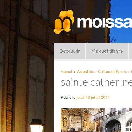
Découvrir
Vie quotidienne
Accueil
»
Actualités
»
Culture et Sports
»
sainte catherin
Publié le
jeudi 13 juillet 2017
Pharmacies de garde