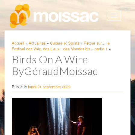
Afficher
la
navigatio
Accueil
»
Actualités
»
Culture et Sports
»
Retour sur… le
Festival des Voix, des Lieux…des Mondes bis – partie 1
»
Birds On A Wire
ByGéraudMoissac
Publié le
lundi 21 septembre 2020