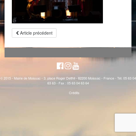
Article précédent
© 2015 - Mairie de Moissac - 3, place Roger Delthil - 82200 Moissac - France - Tél. 05 63 04
63 63 - Fax : 05 63 04 63 64
Crédits