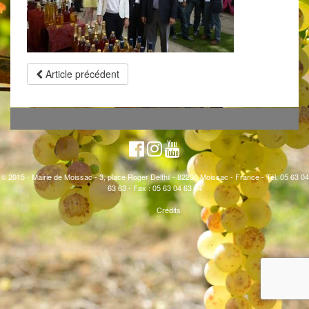
Article précédent
© 2015 - Mairie de Moissac - 3, place Roger Delthil - 82200 Moissac - France - Tél. 05 63 04
63 63 - Fax : 05 63 04 63 64
Crédits