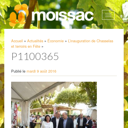
Afficher
la
navigatio
Accueil
»
Actualités
»
Économie
»
L’inauguration de Chasselas
et terroirs en Fête
»
P1100365
Publié le
mardi 9 août 2016