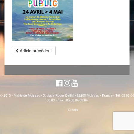
Article précédent
© 2015 - Mairie de Moissac - 3, place Roger Delthil - 82200 Moissac - France - Tél. 05 63 04
63 63 - Fax : 05 63 04 63 64
Crédits