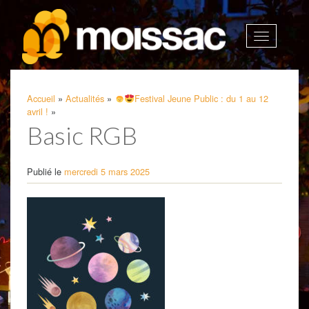
Afficher
la
navigatio
Accueil
»
Actualités
»
Festival Jeune Public : du 1 au 12
avril !
»
Basic RGB
Publié le
mercredi 5 mars 2025