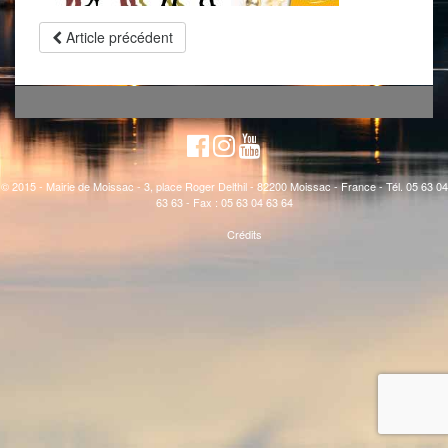
Article précédent
© 2015 - Mairie de Moissac - 3, place Roger Delthil - 82200 Moissac - France - Tél. 05 63 04
63 63 - Fax : 05 63 04 63 64
Crédits