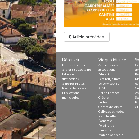
Petite Enfance – Crèche
Écoles
Centre de loisirs
Collèges et lycées
Le service AED-AESH
Article précédent
Pôle fruitier
Tourisme
Marchés de plein vent
Découvrir
Vie quotidienne
So
PAM – Pôle d’Attractivité de Mo
Zones d’activités économiques
De l’Eau à la Pierre
Annuaire des
Ce
Grand Site Occitanie
associations
d’A
Animations du centre-ville
Labels et
Education
Pe
Annuaire des commerces
distinctions
L’accueil jeunes
Ma
Démarchage
Galeries Photos
Le service AED-
et 
Revue de presse
AESH
Ce
Publications
Petite Enfance –
As
Urbanisme
municipales
Crèche
Soc
Environnement développement
Écoles
Pol
Déchets
Centre de loisirs
CL
Eau
Collèges et lycées
Prévention des risques
Plan de ville
Crues
Économie
Pôle fruitier
Tourisme
Marchés de plein