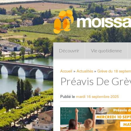
Découvrir
Vie quotidienne
Accueil
»
Actualités
»
Grève du 18 septemb
Préavis De Gr
Publié le
mardi 16 septembre 2025
Pharmacies de garde