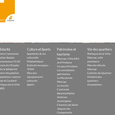
Demande
Demande 
Appels à
lidarité
Culture et Sports
Patrimoine et
Vie des quartiers
issac
ntre Communal
Spectacles & vie
tourisme
Politique de la Ville :
ction Sociale
culturelle
Moissac, ville
Moissac, Ville d’Art
rmanences CCAS
Médiathèque
prioritaire
et d’Histoire
ison de l’Emploi
Ecole de musique –
Plan de ville de
Un peu d’histoire
de la Solidarité
l’E3M
Moissac
Les animations
ntre Hospitalier
Plan des
Comités de Quartier
patrimoine
sociations secteur
equipements
Histoire des
Le Musée de
ial et Caritatif
culturels
quartiers
 durable
Moissac
itique de la Ville
Sports
Associations
Le musée
SPD
Centre de
documentation
Archives
municipales
Chemins de Saint-
Jacques de
Compostelle