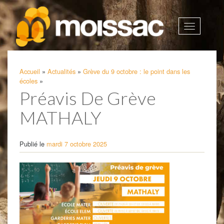
Afficher
la
navigatio
Accueil
»
Actualités
»
Grève du 9 octobre : le point dans les
écoles
»
Préavis De Grève
MATHALY
Publié le
mardi 7 octobre 2025