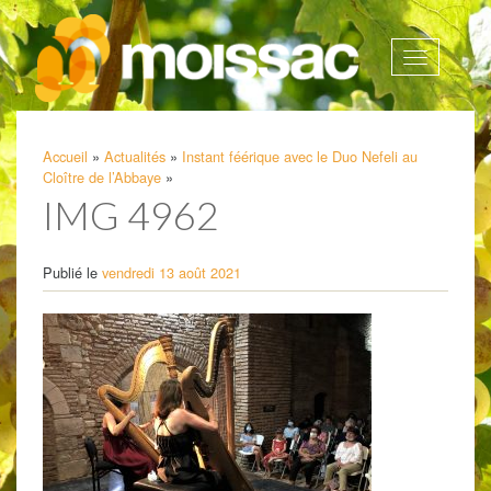
Afficher
la
navigatio
Accueil
»
Actualités
»
Instant féérique avec le Duo Nefeli au
Cloître de l’Abbaye
»
IMG 4962
Publié le
vendredi 13 août 2021