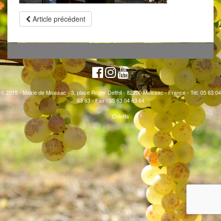
Article précédent
© 2015 - Mairie de Moissac - 3, place Roger Delthil - 82200 Moissac - France - Tél. 05 63 04
63 63 - Fax : 05 63 04 63 64
Crédits