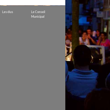
 de subvention
d’autorisation de tournage
Les élus
Le Conseil
 projets
Municipal