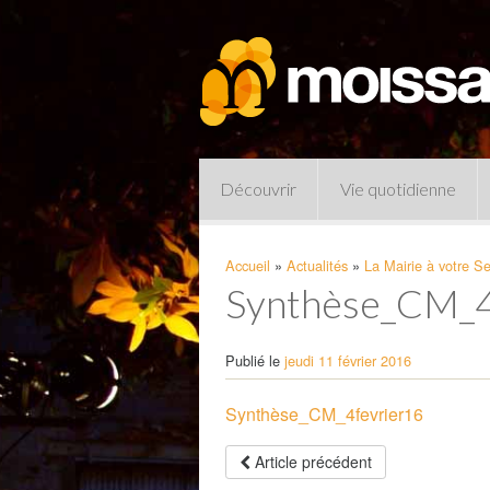
Découvrir
Vie quotidienne
Accueil
»
Actualités
»
La Mairie à votre Se
Synthèse_CM_4
Publié le
jeudi 11 février 2016
Synthèse_CM_4fevrier16
Pharmacies de garde
Article précédent