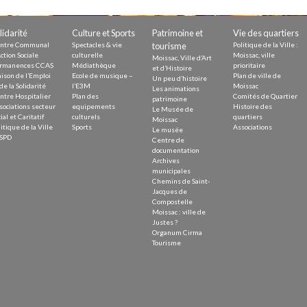
Demande
Demande 
lidarité
Culture et Sports
Patrimoine et
Vie des quartiers
Appels à
ntre Communal
Spectacles & vie
tourisme
Politique de la Ville :
ction Sociale
culturelle
Moissac, ville
Moissac, Ville d’Art
rmanences CCAS
Médiathèque
prioritaire
et d’Histoire
ison de l’Emploi
Ecole de musique –
Plan de ville de
Un peu d’histoire
de la Solidarité
l’E3M
Moissac
Les animations
ntre Hospitalier
Plan des
Comités de Quartier
patrimoine
sociations secteur
equipements
Histoire des
Le Musée de
ial et Caritatif
culturels
quartiers
Moissac
itique de la Ville
Sports
Associations
Le musée
issac
SPD
Centre de
documentation
Archives
municipales
Chemins de Saint-
Jacques de
Compostelle
Moissac : ville de
 durable
Justes ?
Organum Cirma
Tourisme