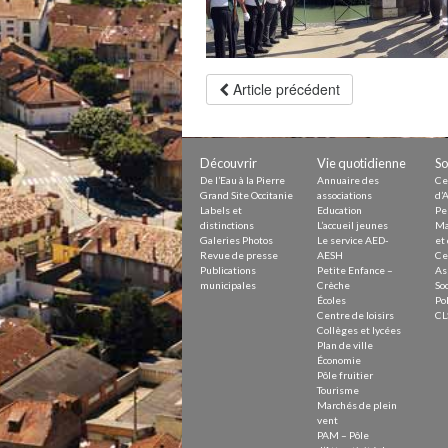
Petite Enfance – Crèche
Écoles
Centre de loisirs
Collèges et lycées
Le service AED-AESH
Article précédent
Pôle fruitier
Tourisme
Découvrir
Vie quotidienne
So
Marchés de plein vent
De l’Eau à la Pierre
Annuaire des
Ce
PAM – Pôle d’Attractivité de Mo
Grand Site Occitanie
associations
d’A
Zones d’activités économiques
Labels et
Education
Pe
Animations du centre-ville
distinctions
L’accueil jeunes
Ma
Galeries Photos
Le service AED-
et 
Annuaire des commerces
Revue de presse
AESH
Ce
Démarchage
Publications
Petite Enfance –
As
municipales
Crèche
Soc
Écoles
Pol
Urbanisme
Centre de loisirs
CL
Environnement développement
Collèges et lycées
Déchets
Plan de ville
Eau
Économie
Prévention des risques
Pôle fruitier
Crues
Tourisme
Marchés de plein
vent
PAM – Pôle