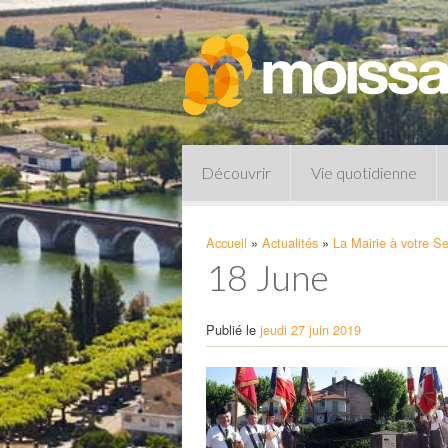
Découvrir
Vie quotidienne
Accueil
»
Actualités
»
La Mairie à votre Se
18 June
Publié le
jeudi 27 juin 2019
Pharmacies de garde