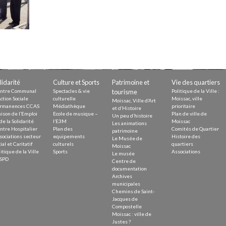
Demande
Demande 
Appels à
lidarité
Culture et Sports
Patrimoine et
Vie des quartiers
ntre Communal
Spectacles & vie
tourisme
Politique de la Ville :
issac
ction Sociale
culturelle
Moissac, ville
Moissac, Ville d’Art
rmanences CCAS
Médiathèque
prioritaire
et d’Histoire
ison de l’Emploi
Ecole de musique –
Plan de ville de
Un peu d’histoire
de la Solidarité
l’E3M
Moissac
Les animations
ntre Hospitalier
Plan des
Comités de Quartier
patrimoine
sociations secteur
equipements
Histoire des
Le Musée de
ial et Caritatif
culturels
quartiers
Moissac
itique de la Ville
Sports
Associations
Le musée
SPD
 durable
Centre de
documentation
Archives
municipales
Chemins de Saint-
Jacques de
Compostelle
Moissac : ville de
Justes ?