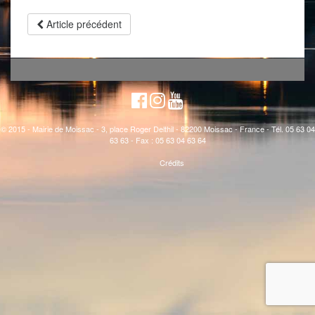
Article précédent
© 2015 - Mairie de Moissac - 3, place Roger Delthil - 82200 Moissac - France - Tél. 05 63 04
63 63 - Fax : 05 63 04 63 64
Crédits