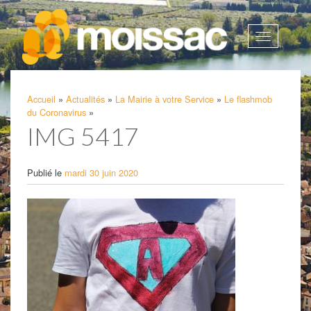
Afficher
la
navigatio
Accueil
»
Actualités
»
La Mairie à votre Service
»
Le flashmob
du Coronavirus
»
IMG 5417
Publié le
mardi 30 juin 2020