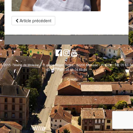
Article précédent
© 2015 - Mairie de Moissac - 3, place Roger Delthil - 82200 Moissac - France - Tél. 05 63 04
63 63 - Fax : 05 63 04 63 64
Crédits