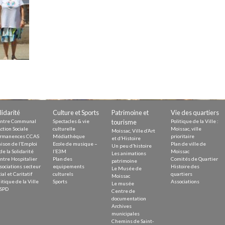
Demande
Demande 
Appels à
issac
lidarité
Culture et Sports
Patrimoine et
Vie des quartiers
ntre Communal
Spectacles & vie
tourisme
Politique de la Ville :
ction Sociale
culturelle
Moissac, ville
Moissac, Ville d’Art
rmanences CCAS
Médiathèque
prioritaire
et d’Histoire
ison de l’Emploi
Ecole de musique –
Plan de ville de
Un peu d’histoire
de la Solidarité
l’E3M
Moissac
Les animations
ntre Hospitalier
Plan des
Comités de Quartier
 durable
patrimoine
sociations secteur
equipements
Histoire des
Le Musée de
ial et Caritatif
culturels
quartiers
Moissac
itique de la Ville
Sports
Associations
Le musée
SPD
Centre de
documentation
Archives
municipales
Chemins de Saint-