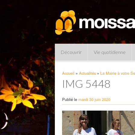
Découvrir
Vie quotidienne
Accueil
»
Actualités
»
La Mairie à votre Se
IMG 5448
Publié le
mardi 30 juin 2020
Pharmacies de garde