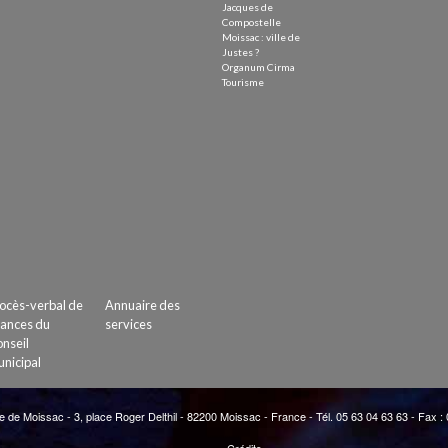
Jacques de
Compostelle
Moissac : ville de
Justes ?
Organum Cirma
Tourisme
ocès-verbal de
Annuaire des
ances du
services
nseil
nicipal
e de Moissac - 3, place Roger Delthil - 82200 Moissac - France - Tél. 05 63 04 63 63 - Fax :