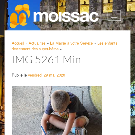
Afficher
la
navigatio
Accueil
»
Actualités
»
La Mairie à votre Service
»
Les enfants
deviennent des super-héros
»
IMG 5261 Min
Publié le
vendredi 29 mai 2020