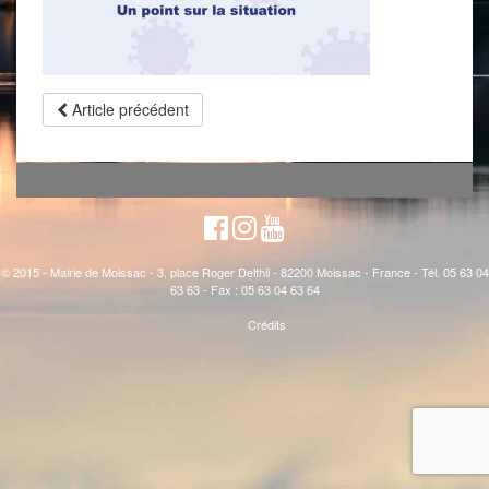
Article précédent
© 2015 - Mairie de Moissac - 3, place Roger Delthil - 82200 Moissac - France - Tél. 05 63 04
63 63 - Fax : 05 63 04 63 64
Crédits