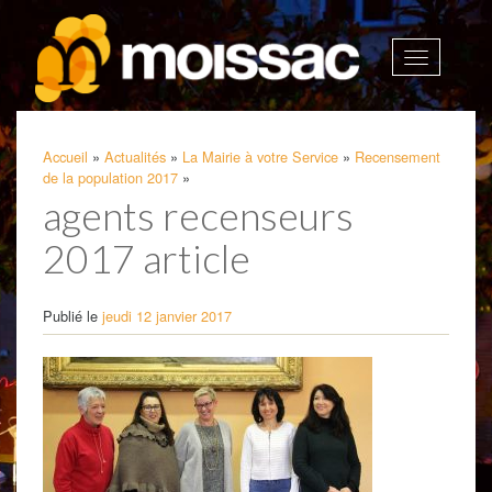
Afficher
la
navigatio
Accueil
»
Actualités
»
La Mairie à votre Service
»
Recensement
de la population 2017
»
agents recenseurs
2017 article
Publié le
jeudi 12 janvier 2017