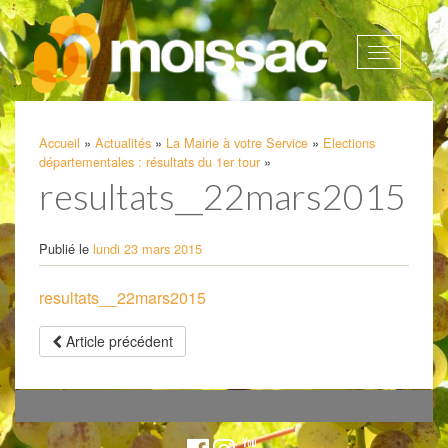
Afficher
la
navigatio
Accueil
»
Actualités
»
La Mairie à votre Service
»
Elections
départementales : résultats du 1er tour
»
resultats__22mars2015
Publié le
lundi 23 mars 2015
resultats__22mars2015
Article précédent