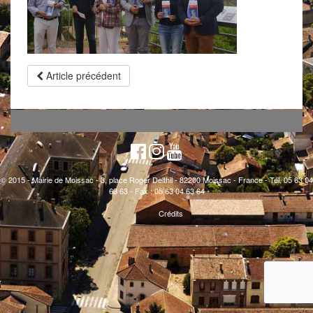
Article précédent
© 2015 - Mairie de Moissac - 3, place Roger Delthil - 82200 Moissac - France - Tél. 05 63 04
63 63 - Fax : 05 63 04 63 64
Crédits