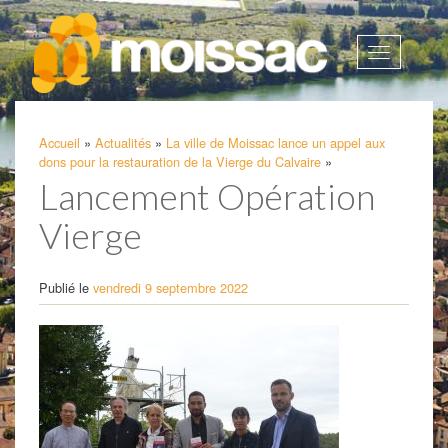
Afficher
la
navigatio
Accueil
»
Actualités
»
La ville de Moissac lance un appel aux
dons pour la restauration de la Vierge du Calvaire
»
Lancement Opération
Vierge
Publié le
vendredi 9 septembre 2022