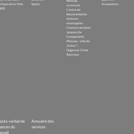
Moissac
itique de la Ville
Sports
Associations
Le musée
SPD
Centre de
documentation
Archives
municipales
Chemins de Saint-
Jacques de
Compostelle
Moissac : ville de
Justes ?
Organum Cirma
Tourisme
ocès-verbal de
Annuaire des
ances du
services
nseil