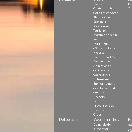
Écoles
Pol
Centre de loisirs
CL
Collèges et lycées
Plan de ville
Économie
Pôle fruitier
Tourisme
Marchés de plein
vent
PAM – Pôle
d’Attractivité de
Moissac
Zone d’activités
économiques
Animations du
centre-ville
Cadre de vie
Urbanisme
Environnement
développement
durable
Déchets
Eau
Prévention des
risques
Crues
Délibérations
Vos démarches
Pr
Demande de
sé
subvention
Co