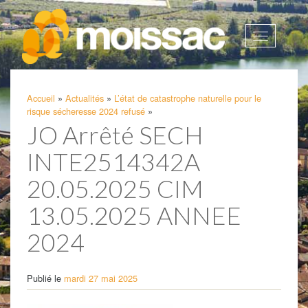
Afficher
la
navigatio
Accueil
»
Actualités
»
L’état de catastrophe naturelle pour le
risque sécheresse 2024 refusé
»
JO Arrêté SECH
INTE2514342A
20.05.2025 CIM
13.05.2025 ANNEE
2024
Publié le
mardi 27 mai 2025