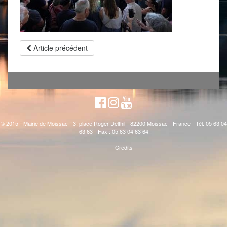
Article précédent
© 2015 - Mairie de Moissac - 3, place Roger Delthil - 82200 Moissac - France - Tél. 05 63 04
63 63 - Fax : 05 63 04 63 64
Crédits