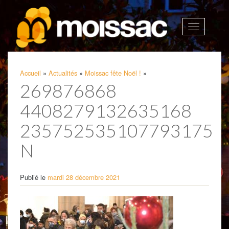
Afficher
la
navigatio
Accueil
»
Actualités
»
Moissac fête Noël !
»
269876868
4408279132635168
235752535107793175
N
Publié le
mardi 28 décembre 2021