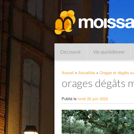
Découvrir
Vie quotidienne
Accueil
»
Actualités
»
Orages et dégâts sur
orages dégâts 
Publié le
lundi 26 juin 2023
Pharmacies de garde