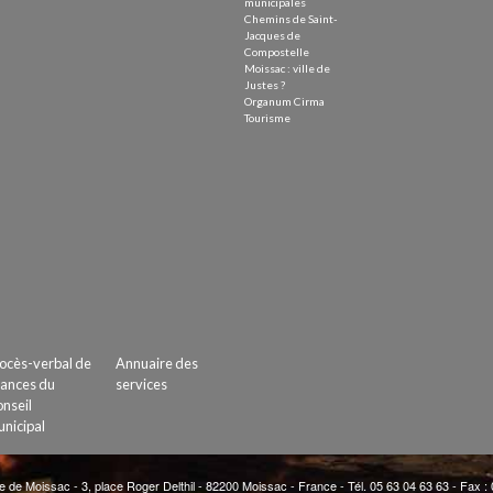
municipales
Chemins de Saint-
Jacques de
Compostelle
Moissac : ville de
Justes ?
Organum Cirma
Tourisme
ocès-verbal de
Annuaire des
ances du
services
nseil
nicipal
e de Moissac - 3, place Roger Delthil - 82200 Moissac - France - Tél. 05 63 04 63 63 - Fax :