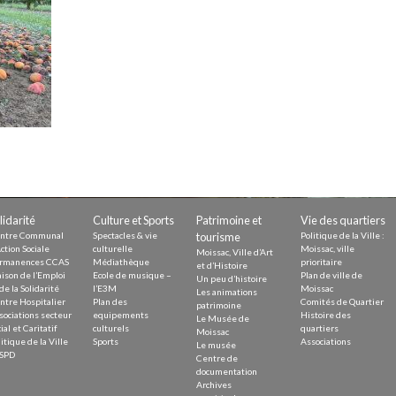
Demande
Demande 
Appels à
issac
lidarité
Culture et Sports
Patrimoine et
Vie des quartiers
ntre Communal
Spectacles & vie
tourisme
Politique de la Ville :
ction Sociale
culturelle
Moissac, ville
Moissac, Ville d’Art
rmanences CCAS
Médiathèque
prioritaire
et d’Histoire
ison de l’Emploi
Ecole de musique –
Plan de ville de
Un peu d’histoire
 durable
de la Solidarité
l’E3M
Moissac
Les animations
ntre Hospitalier
Plan des
Comités de Quartier
patrimoine
sociations secteur
equipements
Histoire des
Le Musée de
ial et Caritatif
culturels
quartiers
Moissac
itique de la Ville
Sports
Associations
Le musée
SPD
Centre de
documentation
Archives