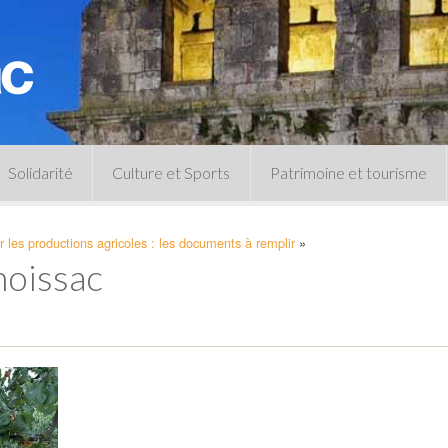
Solidarité
Culture et Sports
Patrimoine et tourisme
Permanences CCAS
Un peu d’histoire
 les productions agricoles : les documents à remplir
»
Les animations patrimoine
moissac
Séances 
Centre de documentation
Expressio
Archives municipales
Infos pratiques
Le musée
Plan des équipements sportifs
CLSPD
Clubs sportifs
Violences intrafamiliales