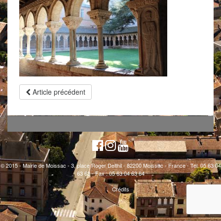
Article précédent
© 2015 - Mairie de Moissac - 3, place Roger Delthil - 82200 Moissac - France - Tél. 05 63 04
63 63 - Fax : 05 63 04 63 64
Crédits