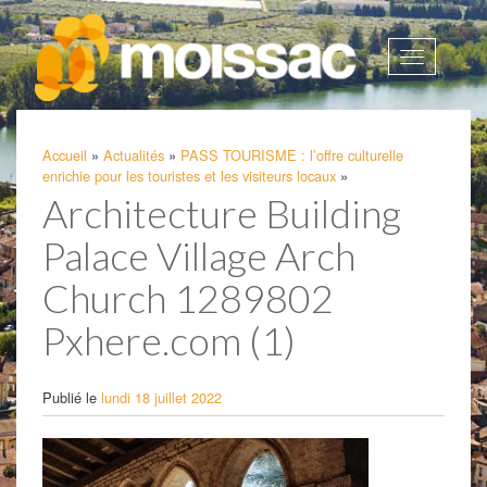
Afficher
la
navigatio
Accueil
»
Actualités
»
PASS TOURISME : l’offre culturelle
enrichie pour les touristes et les visiteurs locaux
»
Architecture Building
Palace Village Arch
Church 1289802
Pxhere.com (1)
Publié le
lundi 18 juillet 2022