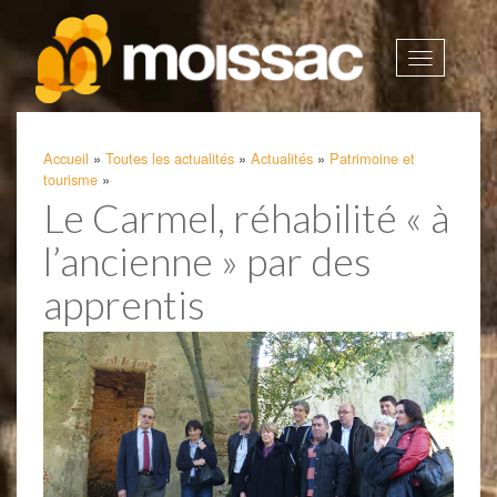
Afficher
la
navigatio
Accueil
»
Toutes les actualités
»
Actualités
»
Patrimoine et
tourisme
»
Le Carmel, réhabilité « à
l’ancienne » par des
apprentis