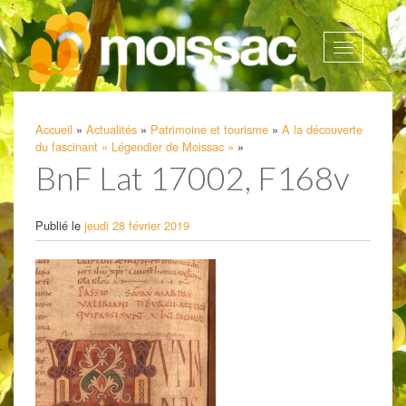
Afficher
la
navigatio
Accueil
»
Actualités
»
Patrimoine et tourisme
»
A la découverte
du fascinant « Légendier de Moissac »
»
BnF Lat 17002, F168v
Publié le
jeudi 28 février 2019