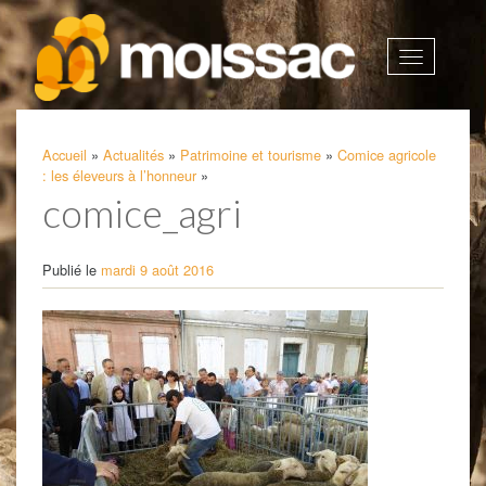
Afficher
la
navigatio
Accueil
»
Actualités
»
Patrimoine et tourisme
»
Comice agricole
: les éleveurs à l’honneur
»
comice_agri
Publié le
mardi 9 août 2016