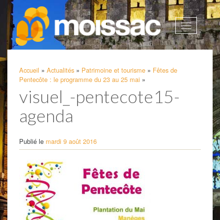
Afficher
la
navigatio
Accueil
»
Actualités
»
Patrimoine et tourisme
»
Fêtes de
Pentecôte : le programme du 23 au 25 mai
»
visuel_-pentecote15-
agenda
Publié le
mardi 9 août 2016