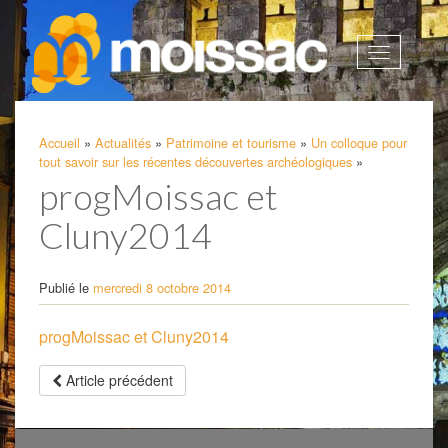
Afficher
la
navigatio
Accueil
»
Actualités
»
Patrimoine et tourisme
»
Un colloque pour
tout savoir sur les récentes découvertes archéologiques
»
progMoissac et
Cluny2014
Publié le
mercredi 8 octobre 2014
progMoissac et Cluny2014
Article précédent