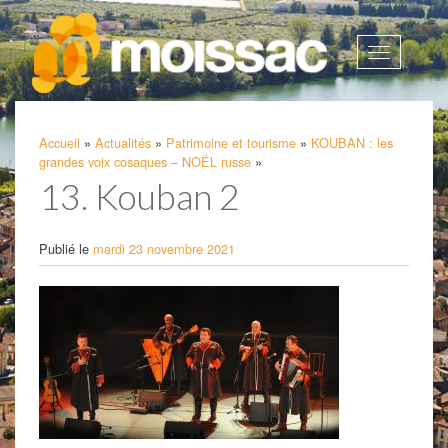
Afficher
la
navigatio
Accueil
»
Actualités
»
Patrimoine et tourisme
»
KOUBAN : les
grandes voix cosaques – NOËL russe
»
13. Kouban 2
Publié le
mardi 23 novembre 2021