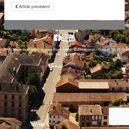
Article précédent
© 2015 - Mairie de Moissac - 3, place Roger Delthil - 82200 Moissac - France - Tél. 05 63 04
63 63 - Fax : 05 63 04 63 64
Crédits