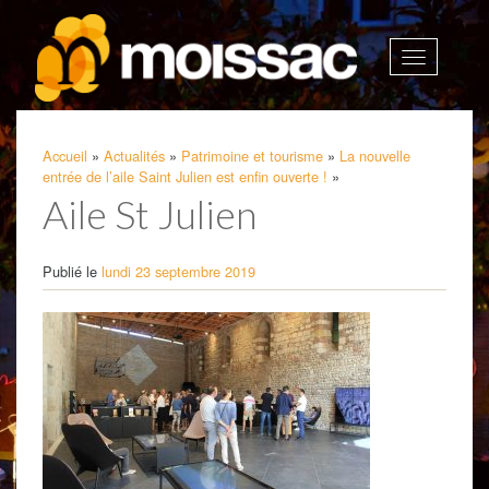
Afficher
la
navigatio
Accueil
»
Actualités
»
Patrimoine et tourisme
»
La nouvelle
entrée de l’aile Saint Julien est enfin ouverte !
»
Aile St Julien
Publié le
lundi 23 septembre 2019