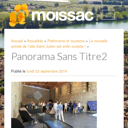
Afficher
la
navigatio
Accueil
»
Actualités
»
Patrimoine et tourisme
»
La nouvelle
entrée de l’aile Saint Julien est enfin ouverte !
»
Panorama Sans Titre2
Publié le
lundi 23 septembre 2019