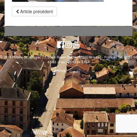
Article précédent
© 2015 - Mairie de Moissac - 3, place Roger Delthil - 82200 Moissac - France - Tél. 05 63 04
63 63 - Fax : 05 63 04 63 64
Crédits