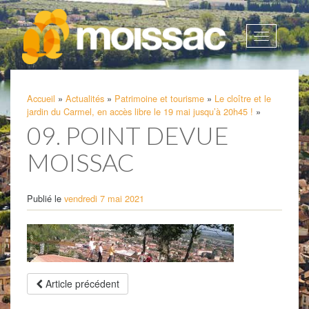
Afficher
la
navigatio
Accueil
»
Actualités
»
Patrimoine et tourisme
»
Le cloître et le
jardin du Carmel, en accès libre le 19 mai jusqu’à 20h45 !
»
09. POINT DEVUE
MOISSAC
Publié le
vendredi 7 mai 2021
Article précédent