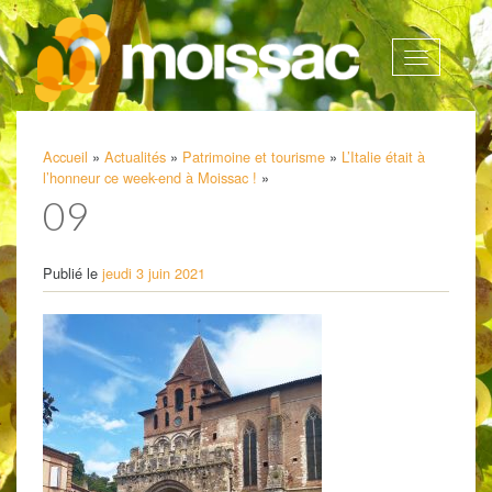
Afficher
la
navigatio
Accueil
»
Actualités
»
Patrimoine et tourisme
»
L’Italie était à
l’honneur ce week-end à Moissac !
»
09
Publié le
jeudi 3 juin 2021